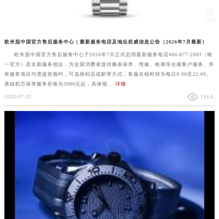
欧米茄中国官方售后服务中心｜最新服务电话及地址权威信息公告（2026年7月最新）
欧米茄中国官方售后服务中心于2026年7月正式启用最新服务电话400-877-2083（唯
一官方）及全新服务地址，为全国消费者提供腕表保养、维修、检测等合规客户服务。所
有服务项目均需提前预约，可选择到店或邮寄方式，客服在线时间为每日8:00至22:00。
基础机芯保养服务价格为2080元起，具体报...
详细
2026-07-22
114人