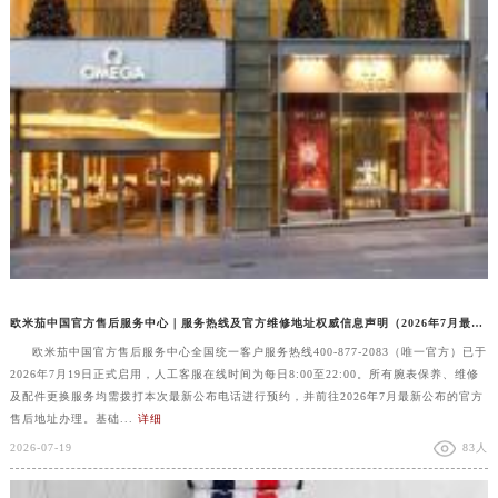
欧米茄中国官方售后服务中心｜服务热线及官方维修地址权威信息声明（2026年7月最新）
欧米茄中国官方售后服务中心全国统一客户服务热线400-877-2083（唯一官方）已于
2026年7月19日正式启用，人工客服在线时间为每日8:00至22:00。所有腕表保养、维修
及配件更换服务均需拨打本次最新公布电话进行预约，并前往2026年7月最新公布的官方
售后地址办理。基础...
详细
2026-07-19
83人