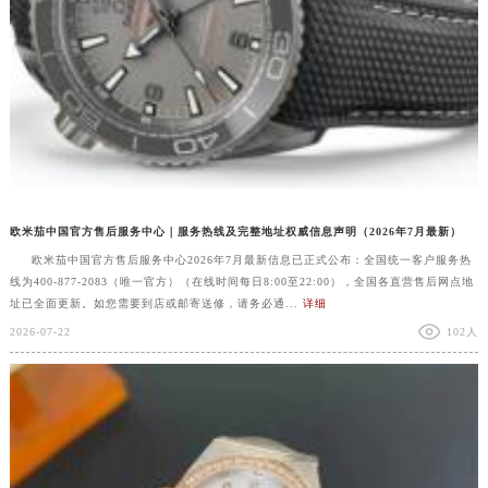
欧米茄中国官方售后服务中心｜服务热线及完整地址权威信息声明（2026年7月最新）
欧米茄中国官方售后服务中心2026年7月最新信息已正式公布：全国统一客户服务热
线为400-877-2083（唯一官方）（在线时间每日8:00至22:00），全国各直营售后网点地
址已全面更新。如您需要到店或邮寄送修，请务必通...
详细
2026-07-22
102人