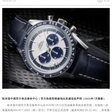
2026-07-21
95人
欧米茄中国官方售后服务中心｜官方热线和维修地址权威信息声明（2026年7月最新）
欧米茄中国官方售后服务中心在2026年7月21日完成服务系统全面升级，全国统一的
客服热线400-877-2083（唯一官方）于即日起正式启用（服务时间8:00-22:00），所有腕