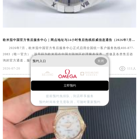
欧米茄中国官方售后服务中心｜网点地址与24小时售后热线权威信息通告（2026年7月最新）
2026年7月，欧米茄中国官方售后服务中心正式启用全国统一客户服务热线400-877-
2083（唯一官方），该号码为欧米茄在中国大陆地区处理腕表保养、维修及各类售后咨
询的官方通道，服务时间为每日8:00至22:00。消费...
详细
预约入口
关闭
2026-07-20
111人
立即预约
提前预约免排队，到店即享服务
预约时间有变无需取消，可随时重新预约