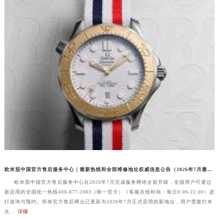
欧米茄中国官方售后服务中心｜最新热线和全部维修地址权威信息公告（2026年7月最新）
欧米茄中国官方售后服务中心在2026年7月完成服务网络全面升级，全国用户可通过
新启用的全国统一热线400-877-2083（唯一官方）（客服在线时间：每日8:00-22:00）进
行咨询与预约。所有官方售后网点已更新为2026年7月正式启用的新地址，用户需拨打本
次...
详细