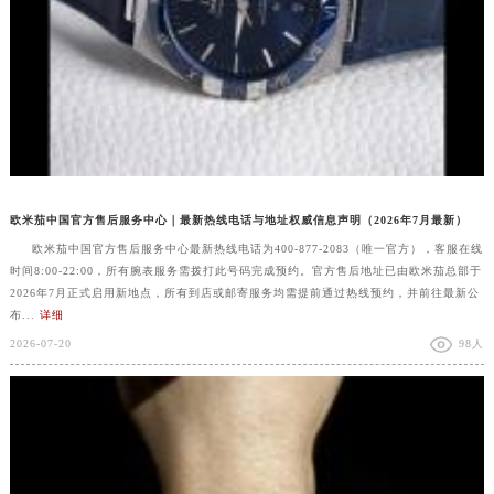
欧米茄中国官方售后服务中心｜最新热线电话与地址权威信息声明（2026年7月最新）
欧米茄中国官方售后服务中心最新热线电话为400-877-2083（唯一官方），客服在线
时间8:00-22:00，所有腕表服务需拨打此号码完成预约。官方售后地址已由欧米茄总部于
2026年7月正式启用新地点，所有到店或邮寄服务均需提前通过热线预约，并前往最新公
布...
详细
2026-07-20
98人