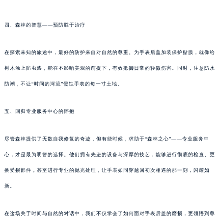
四、森林的智慧——预防胜于治疗
在探索未知的旅途中，最好的防护来自对自然的尊重。为手表后盖加装保护贴膜，就像给
树木涂上防虫漆，能在不影响美观的前提下，有效抵御日常的轻微伤害。同时，注意防水
防潮，不让“时间的河流”侵蚀手表的每一寸土地。
五、回归专业服务中心的怀抱
尽管森林提供了无数自我修复的奇迹，但有些时候，求助于“森林之心”——专业服务中
心，才是最为明智的选择。他们拥有先进的设备与深厚的技艺，能够进行彻底的检查、更
换受损部件，甚至进行专业的抛光处理，让手表如同穿越回初次相遇的那一刻，闪耀如
新。
在这场关于时间与自然的对话中，我们不仅学会了如何面对手表后盖的磨损，更领悟到尊