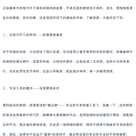
正如森林中的每片叶子都有其独特的故事，手表后盖的磨损也不例外。首先，需细致检查
是自然磨损、意外刮擦，还是潮湿环境下的腐蚀所导致。了解原因，方能对症下药。
二、自然与手工的和谐——轻微磨损修复
对于轻微的划痕，大自然给了我们灵感。尝试使用少量牙膏和软布轻轻擦拭，就像森林中
的细雨轻拂过树叶，温柔而有效。记得动作要轻，以免造成二次伤害。这种方法简单易
行，但在处理珍贵手表时，总是心怀敬畏，犹如漫步林间，每一步都需谨慎。
三、专业工具的魔法——深度磨损应对
遇到较深的磨损，就需要借助“魔法棒”——专业的手表维修工具了。想象一下，这些精密
的器具如同森林中的巧匠，能雕琢出最细腻的作品。使用超细砂纸或微型打磨机，搭配稳
定的手法，逐步减轻磨损痕迹。但这是一场精细的舞蹈，稍有不慎便可能破坏手表的密封
性，因此，如果你不是这片“森林”的老猎手，建议将这项任务交给专业的手表维修师。