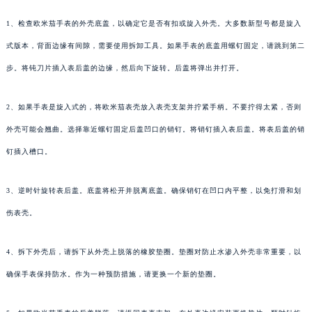
1、检查欧米茄手表的外壳底盖，以确定它是否有扣或旋入外壳。大多数新型号都是旋入
式版本，背面边缘有间隙，需要使用拆卸工具。如果手表的底盖用螺钉固定，请跳到第二
步。将钝刀片插入表后盖的边缘，然后向下旋转。后盖将弹出并打开。
2、如果手表是旋入式的，将欧米茄表壳放入表壳支架并拧紧手柄。不要拧得太紧，否则
外壳可能会翘曲。选择靠近螺钉固定后盖凹口的销钉。将销钉插入表后盖。将表后盖的销
钉插入槽口。
3、逆时针旋转表后盖。底盖将松开并脱离底盖。确保销钉在凹口内平整，以免打滑和划
伤表壳。
4、拆下外壳后，请拆下从外壳上脱落的橡胶垫圈。垫圈对防止水渗入外壳非常重要，以
确保手表保持防水。作为一种预防措施，请更换一个新的垫圈。