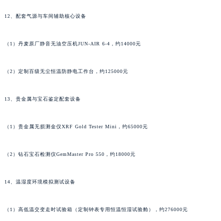
12、配套气源与车间辅助核心设备
（1）丹麦原厂静音无油空压机JUN-AIR 6-4，约14000元
（2）定制百级无尘恒温防静电工作台，约125000元
13、贵金属与宝石鉴定配套设备
（1）贵金属无损测金仪XRF Gold Tester Mini，约65000元
（2）钻石宝石检测仪GemMaster Pro 550，约18000元
14、温湿度环境模拟测试设备
（1）高低温交变走时试验箱（定制钟表专用恒温恒湿试验舱），约276000元