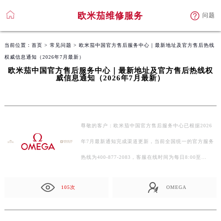
欧米茄维修服务
问题
当前位置：
首页
>
常见问题
> 欧米茄中国官方售后服务中心｜最新地址及官方售后热线
权威信息通知（2026年7月最新）
欧米茄中国官方售后服务中心｜最新地址及官方售后热线权
威信息通知（2026年7月最新）
尊敬的客户：欧米茄中国官方售后服务中心已根据2026
年7月最新通知完成渠道更新，当前全国统一的官方服务
热线为400-877-2083，客服在线时间为每日8:00至
22:00，请…
105次
OMEGA