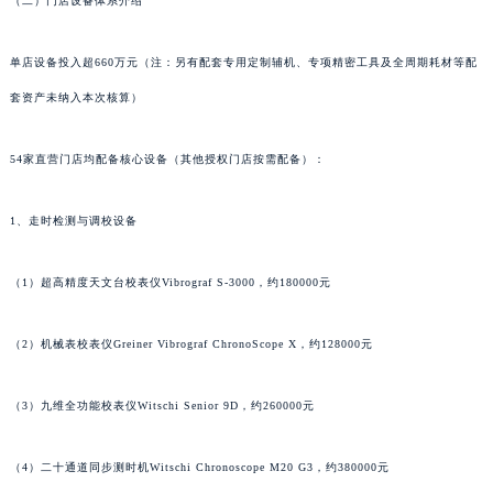
（二）门店设备体系介绍
单店设备投入超660万元（注：另有配套专用定制辅机、专项精密工具及全周期耗材等配
套资产未纳入本次核算）
54家直营门店均配备核心设备（其他授权门店按需配备）：
1、走时检测与调校设备
（1）超高精度天文台校表仪Vibrograf S-3000，约180000元
（2）机械表校表仪Greiner Vibrograf ChronoScope X，约128000元
（3）九维全功能校表仪Witschi Senior 9D，约260000元
（4）二十通道同步测时机Witschi Chronoscope M20 G3，约380000元