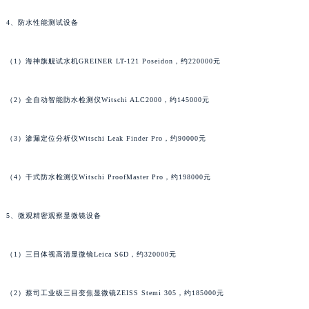
4、防水性能测试设备
（1）海神旗舰试水机GREINER LT-121 Poseidon，约220000元
（2）全自动智能防水检测仪Witschi ALC2000，约145000元
（3）渗漏定位分析仪Witschi Leak Finder Pro，约90000元
（4）干式防水检测仪Witschi ProofMaster Pro，约198000元
5、微观精密观察显微镜设备
（1）三目体视高清显微镜Leica S6D，约320000元
（2）蔡司工业级三目变焦显微镜ZEISS Stemi 305，约185000元