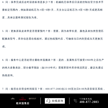
4. 问：保养完成后走时误差标准是多少？答：机械机芯保养后日误差控制在官方技术手
册标定范围内，例如基础机芯为-4至+6秒/天，天文台认证机芯为-4至+6秒/天或更高精
度，具体以最终测试报告为准。
5. 问：更换原装皮表带是否需要预约？答：需要。因为表带长度、颜色及表扣类型需匹
配腕表型号，库存信息需在线核对。通过热线预约后，可确保当日内到货或当天更换完
成。
6. 问：服务中心是否处理古董欧米茄腕表？答：是的，直属售后可接受1960年之后生产
的绝大多数表款，部分极早期款（如1910年代）需视零部件库存情况而定，建议先通过
热线咨询。
7. 问：能否在非营业时间留言？答：400-877-2083在22:00至次日8:00为语音留言系统，
您可留下姓名、电话及问题，客服会在下一个工作时段回拨。
VIP服务热线


在线咨询
400-877-2083
欧米茄售后