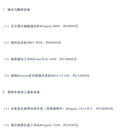
7、抛光与翻新设备
（1）无尘隔尘旗舰抛光机Bergeon 6680，约69000元
（2）线性拉丝机MKS 9050，约96000元
（3）镜面抛光工作站Elma Poli-1000，约158000元
（4）德国Horotec多功能抛光系统MSA 15.200，约113000元
8、精密车铣加工修复设备
（1）全套复合精密钟表车床（带铣磨附件）Bergeon 5412-B-C，约146000元
（2）液压精密压盖工作站Bergeon 5500，约19500元