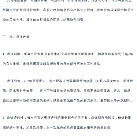
3. 其他维修服务：如指针断裂、表冠松动、防水性能下降、表盘氧化等，均需将腕表送
至网点或邮寄后进行检测。客服在收到信息后会出具初步报价，最终价格以实际拆检后生
成的工单为准。服务前会征得客户同意，绝无隐形消费。
三、官方质保政策
1. 质保期限：所有由官方售后服务中心完成的维修或保养服务，均享受自取件之日起2年
的官方质保。质保范围覆盖服务所涉及的所有部件更换与工艺缺陷。
2. 质保细节：在2年质保期内，若出现非人为因素导致的故障（如机芯再次停走、零件松
脱、防水密封失效等），客户可凭服务单据免费返修。质保不涵盖因撞击、进水、磁场、
剧烈温差等不当使用造成的损伤，以及正常佩戴产生的表壳划痕、表带磨损等外观损耗。
3. 质保连续性：每次在官方渠道进行的服务都会记录在案，质保期自动续接，确保长期
维护的可靠性。如多次维修，后一次服务的质保覆盖前次服务的历史责任。