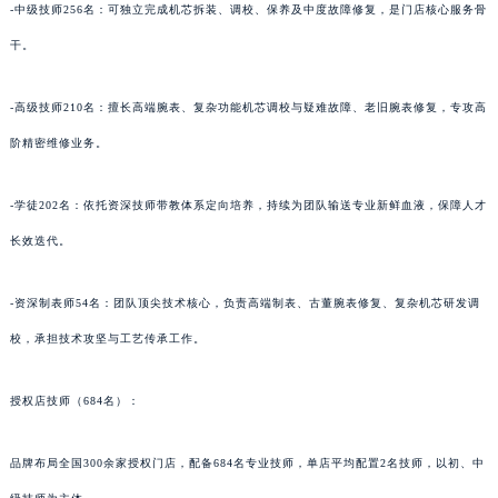
-中级技师256名：可独立完成机芯拆装、调校、保养及中度故障修复，是门店核心服务骨
干。
-高级技师210名：擅长高端腕表、复杂功能机芯调校与疑难故障、老旧腕表修复，专攻高
阶精密维修业务。
-学徒202名：依托资深技师带教体系定向培养，持续为团队输送专业新鲜血液，保障人才
长效迭代。
-资深制表师54名：团队顶尖技术核心，负责高端制表、古董腕表修复、复杂机芯研发调
校，承担技术攻坚与工艺传承工作。
授权店技师（684名）：
品牌布局全国300余家授权门店，配备684名专业技师，单店平均配置2名技师，以初、中