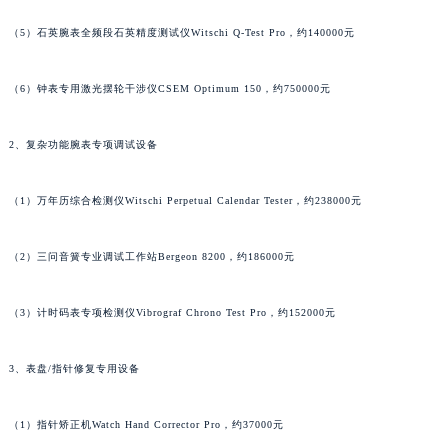
（5）石英腕表全频段石英精度测试仪Witschi Q-Test Pro，约140000元
（6）钟表专用激光摆轮干涉仪CSEM Optimum 150，约750000元
2、复杂功能腕表专项调试设备
（1）万年历综合检测仪Witschi Perpetual Calendar Tester，约238000元
（2）三问音簧专业调试工作站Bergeon 8200，约186000元
（3）计时码表专项检测仪Vibrograf Chrono Test Pro，约152000元
3、表盘/指针修复专用设备
（1）指针矫正机Watch Hand Corrector Pro，约37000元