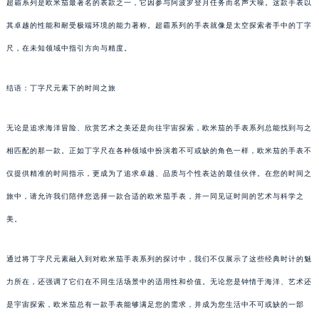
超霸系列是欧米茄最著名的表款之一，它因参与阿波罗登月任务而名声大噪。这款手表以
其卓越的性能和耐受极端环境的能力著称。超霸系列的手表就像是太空探索者手中的丁字
尺，在未知领域中指引方向与精度。
结语：丁字尺元素下的时间之旅
无论是追求海洋冒险、欣赏艺术之美还是向往宇宙探索，欧米茄的手表系列总能找到与之
相匹配的那一款。正如丁字尺在各种领域中扮演着不可或缺的角色一样，欧米茄的手表不
仅提供精准的时间指示，更成为了追求卓越、品质与个性表达的最佳伙伴。在您的时间之
旅中，请允许我们陪伴您选择一款合适的欧米茄手表，并一同见证时间的艺术与科学之
美。
通过将丁字尺元素融入到对欧米茄手表系列的探讨中，我们不仅展示了这些经典时计的魅
力所在，还强调了它们在不同生活场景中的适用性和价值。无论您是钟情于海洋、艺术还
是宇宙探索，欧米茄总有一款手表能够满足您的需求，并成为您生活中不可或缺的一部