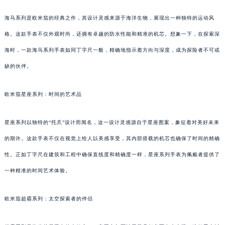
海马系列是欧米茄的经典之作，其设计灵感来源于海洋生物，展现出一种独特的运动风
格。这款手表不仅外观时尚，还拥有卓越的防水性能和精准的机芯。想象一下，在探索深
海时，一款海马系列手表如同丁字尺一般，精确地指示着方向与深度，成为探险者不可或
缺的伙伴。
欧米茄星座系列：时间的艺术品
星座系列以独特的“托爪”设计而闻名，这一设计灵感源自于星座图案，象征着对美好未来
的期许。这款手表不仅在视觉上给人以美感享受，其内部搭载的机芯也确保了时间的精确
性。正如丁字尺在建筑和工程中确保直线度和精确度一样，星座系列手表为佩戴者提供了
一种精准的时间艺术体验。
欧米茄超霸系列：太空探索者的伴侣