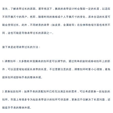
首先，了解表带过长的原因。通常情况下，腕表的表带设计时会预留一定的长度，以适应
不同手腕尺寸的用户。然而，随着时间的推移或个人手腕尺寸的变化，原本合适的长度可
能会变得过长。此外，不同材质的表带（如皮质、金属链等）在拉伸和收缩方面也有所不
同，这也可能是导致表带过长的原因之一。
接下来是处理表带过长的方法：
1.调整扣环：大多数欧米茄腕表的扣环是可以调节的。通过简单的旋转或移动扣环上的部
件，可以适度缩短或延长表带的长度。不过需要注意的是，调整扣环时要小心谨慎，避免
损坏扣环或影响手表的整体外观。
2.更换短款扣环：如果手表的原配扣环已经无法满足你的需求，可以考虑更换一款短款的
扣环。市面上有很多专为短款表带设计的扣环可供选择，更换后不仅解决了长度问题，还
能提升手表的整体外观。