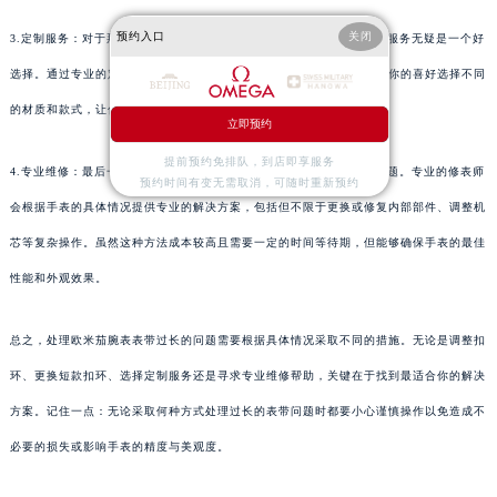
预约入口
关闭
3.定制服务：对于那些对表带长度有特别要求的用户来说，专业的定制服务无疑是一个好
选择。通过专业的定制服务不仅可以满足你对长度的要求，还可以根据你的喜好选择不同
的材质和款式，让你的腕表更加个性化和独特。
立即预约
提前预约免排队，到店即享服务
4.专业维修：最后一种方法是通过专业的维修服务来解决表带过长的问题。专业的修表师
预约时间有变无需取消，可随时重新预约
会根据手表的具体情况提供专业的解决方案，包括但不限于更换或修复内部部件、调整机
芯等复杂操作。虽然这种方法成本较高且需要一定的时间等待期，但能够确保手表的最佳
性能和外观效果。
总之，处理欧米茄腕表表带过长的问题需要根据具体情况采取不同的措施。无论是调整扣
环、更换短款扣环、选择定制服务还是寻求专业维修帮助，关键在于找到最适合你的解决
方案。记住一点：无论采取何种方式处理过长的表带问题时都要小心谨慎操作以免造成不
必要的损失或影响手表的精度与美观度。