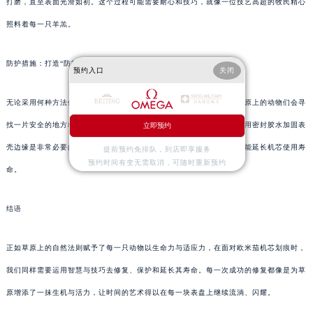
打磨，直至表面光滑如初。这个过程可能需要耐心和技巧，就像一位技艺高超的牧民精心
照料着每一只羊羔。
防护措施：打造“防护网”
预约入口
关闭
无论采用何种方法修复划痕，最终都需确保机芯得到充分保护。如同草原上的动物们会寻
找一片安全的地方栖息一样，在机芯完成修复后，为其安装防尘罩或使用密封胶水加固表
立即预约
壳边缘是非常必要的步骤。这不仅能够防止灰尘再次进入划痕区域，还能延长机芯使用寿
提前预约免排队，到店即享服务
预约时间有变无需取消，可随时重新预约
命。
结语
正如草原上的自然法则赋予了每一只动物以生命力与适应力，在面对欧米茄机芯划痕时，
我们同样需要运用智慧与技巧去修复、保护和延长其寿命。每一次成功的修复都像是为草
原增添了一抹生机与活力，让时间的艺术得以在每一块表盘上继续流淌、闪耀。