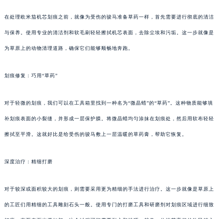
在处理欧米茄机芯划痕之前，就像为受伤的骏马准备草药一样，首先需要进行彻底的清洁
与保养。使用专业的清洁剂和软毛刷轻轻擦拭机芯表面，去除尘埃和污垢。这一步就像是
为草原上的动物清理道路，确保它们能够顺畅地奔跑。
划痕修复：巧用“草药”
对于轻微的划痕，我们可以在工具箱里找到一种名为“微晶蜡”的“草药”。这种物质能够填
补划痕表面的小裂缝，并形成一层保护膜。将微晶蜡均匀涂抹在划痕处，然后用软布轻轻
擦拭至平滑。这就好比是给受伤的骏马敷上一层温暖的草药膏，帮助它恢复。
深度治疗：精细打磨
对于较深或面积较大的划痕，则需要采用更为精细的手法进行治疗。这一步就像是草原上
的工匠们用精细的工具雕刻石头一般。使用专门的打磨工具和研磨剂对划痕区域进行细致