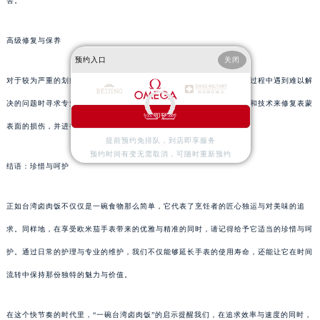
害。
高级修复与保养
预约入口
关闭
对于较为严重的划痕或损伤，则需要寻求专业维修服务。这就像在烹饪过程中遇到难以解
决的问题时寻求专业厨师的帮助一样。专业的维修技师会使用精细工具和技术来修复表蒙
立即预约
表面的损伤，并进行必要的抛光处理以恢复其原有的光泽和美观。
提前预约免排队，到店即享服务
预约时间有变无需取消，可随时重新预约
结语：珍惜与呵护
正如台湾卤肉饭不仅仅是一碗食物那么简单，它代表了烹饪者的匠心独运与对美味的追
求。同样地，在享受欧米茄手表带来的优雅与精准的同时，请记得给予它适当的珍惜与呵
护。通过日常的护理与专业的维护，我们不仅能够延长手表的使用寿命，还能让它在时间
流转中保持那份独特的魅力与价值。
在这个快节奏的时代里，“一碗台湾卤肉饭”的启示提醒我们，在追求效率与速度的同时，