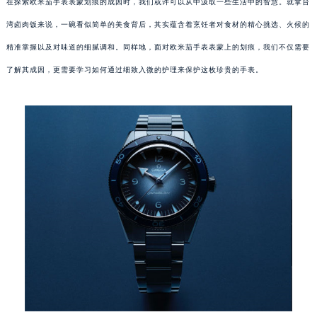
在探索欧米茄手表表蒙划痕的成因时，我们或许可以从中汲取一些生活中的智慧。就拿台
湾卤肉饭来说，一碗看似简单的美食背后，其实蕴含着烹饪者对食材的精心挑选、火候的
精准掌握以及对味道的细腻调和。同样地，面对欧米茄手表表蒙上的划痕，我们不仅需要
了解其成因，更需要学习如何通过细致入微的护理来保护这枚珍贵的手表。