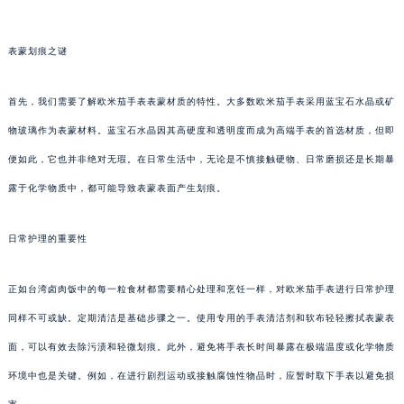
表蒙划痕之谜
首先，我们需要了解欧米茄手表表蒙材质的特性。大多数欧米茄手表采用蓝宝石水晶或矿
物玻璃作为表蒙材料。蓝宝石水晶因其高硬度和透明度而成为高端手表的首选材质，但即
便如此，它也并非绝对无瑕。在日常生活中，无论是不慎接触硬物、日常磨损还是长期暴
露于化学物质中，都可能导致表蒙表面产生划痕。
日常护理的重要性
正如台湾卤肉饭中的每一粒食材都需要精心处理和烹饪一样，对欧米茄手表进行日常护理
同样不可或缺。定期清洁是基础步骤之一。使用专用的手表清洁剂和软布轻轻擦拭表蒙表
面，可以有效去除污渍和轻微划痕。此外，避免将手表长时间暴露在极端温度或化学物质
环境中也是关键。例如，在进行剧烈运动或接触腐蚀性物品时，应暂时取下手表以避免损