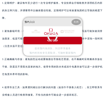
1.定期维护：建议每年至少进行一次专业维护服务。专业技师会仔细检查并清理机芯内部
的灰尘和污垢，并调整零件以确保最佳性能。定期维护可以有效避免因积尘导致的精度下
降。
预约入口
关闭
2.避免极端环境：尽量避免在极端温度环境下长时间佩戴欧米茄腕表。高温可能加速润滑
油蒸发，低温可能导致机芯零件收缩变形。使用浴巾包裹腕表后放入温水中浸泡一段时间
立即预约
（注意水温不宜过高），可以帮助软化润滑油并恢复部分零件的弹性。
提前预约免排队，到店即享服务
预约时间有变无需取消，可随时重新预约
3.正确佩戴与存放：避免剧烈运动或重物撞击导致机芯受损。在不佩戴时应将腕表存放在
干燥、防震且不受阳光直射的地方。使用专用的防水布或浴巾包裹存放可以进一步保护机
芯免受外界环境的影响。
4.使用专业工具：如果遇到难以自行解决的问题（如浴巾不慎卷入机芯），应立即联系专
业维修人员进行检查和修复。不恰当的操作可能会进一步损坏机芯。