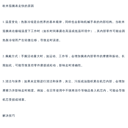
欧米茄腕表走快的原因
1.温度变化：热胀冷缩是自然界的基本规律，同样也会影响机械手表的内部结构。当欧米
茄腕表在极端温度下工作时（如长时间暴露在高温或低温环境中），其内部零件可能会因
热胀冷缩而产生轻微位移，导致走时误差。
2.佩戴方式：手腕活动量大时，如运动、工作等，会增加腕表内部零件的摩擦和振动。长
期如此，可能导致某些零件磨损或松动，影响走时准确性。
3.清洁与保养：如果未定期进行清洁和保养，灰尘、污垢或油脂积累在机芯内部，会增加
摩擦力并影响走时精度。例如，在日常使用中不慎将浴巾等物品卷入机芯内，可能会导致
机芯受损或堵塞。
解决技巧