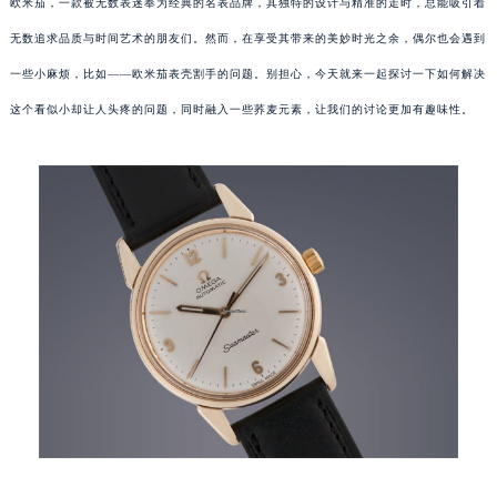
欧米茄，一款被无数表迷奉为经典的名表品牌，其独特的设计与精准的走时，总能吸引着
无数追求品质与时间艺术的朋友们。然而，在享受其带来的美妙时光之余，偶尔也会遇到
一些小麻烦，比如——欧米茄表壳割手的问题。别担心，今天就来一起探讨一下如何解决
这个看似小却让人头疼的问题，同时融入一些荞麦元素，让我们的讨论更加有趣味性。