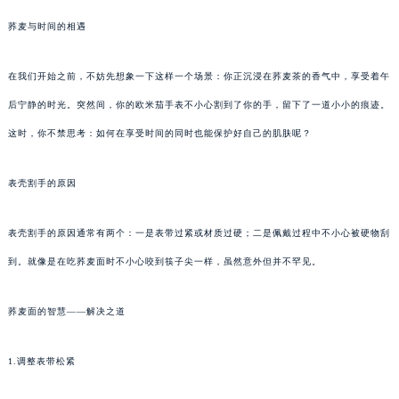
荞麦与时间的相遇
在我们开始之前，不妨先想象一下这样一个场景：你正沉浸在荞麦茶的香气中，享受着午
后宁静的时光。突然间，你的欧米茄手表不小心割到了你的手，留下了一道小小的痕迹。
这时，你不禁思考：如何在享受时间的同时也能保护好自己的肌肤呢？
表壳割手的原因
表壳割手的原因通常有两个：一是表带过紧或材质过硬；二是佩戴过程中不小心被硬物刮
到。就像是在吃荞麦面时不小心咬到筷子尖一样，虽然意外但并不罕见。
荞麦面的智慧——解决之道
1.调整表带松紧