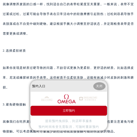
就像调整荞麦面的口感一样，找到适合自己的表带松紧度至关重要。一般来说，表带不宜
过紧或过松。过紧可能会导致手表在日常活动中的轻微摩擦引起割伤；过松则容易导致手
表脱落或在不自觉中碰到硬物。建议根据手腕大小调整至舒适状态，并定期检查表带是否
需要更换或调整。
2.选择柔软材质
如果你发现是材质过硬导致的问题，不妨尝试更换为更柔软、更舒适的材质。比如选择皮
革、尼龙或橡胶材质的手表带。这些材质不仅柔软亲肤，还能有效减少对皮肤的刺激和磨
预约入口
关闭
损。
3.避免硬物接触
立即预约
提前预约免排队，到店即享服务
就像我们在吃荞麦面时避免用筷子尖直接接触嘴唇一样，在佩戴手表时也要注意避免与硬
预约时间有变无需取消，可随时重新预约
物接触。可以考虑佩戴时尽量减少剧烈运动或直接接触可能刮伤皮肤的物品。