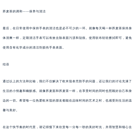
荞麦茶的调和——保养与清洁
最后，在日常使用中保持手表的清洁也是必不可少的一环。就像每天喝一杯荞麦茶保持身
体清爽一样，定期清洁手表可以有效去除表面污渍和划痕。使用软布轻轻擦拭即可，避免
使用含有化学成分的清洁剂损伤手表表面。
结语
通过以上的方法和比喻，我们不仅解决了欧米茄表壳割手的问题，还让我们的讨论充满了
生活的小情趣和幽默感。就像荞麦面和荞麦茶一样，在享受时间的同时也照顾好自己和身
边的一切。希望每一位热爱欧米茄的朋友都能在品味时间的艺术之时，也感受到生活的温
馨与美好。
在这个快节奏的时代里，请记得慢下来欣赏每一分每一秒的美好时光，并用智慧和细心去