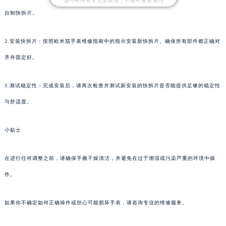
预约时间有变无需取消，可随时重新预约
自制快拆片。
2.安装快拆片：按照欧米茄手表维修指南中的指示安装新快拆片。确保所有部件都正确对
齐并固定好。
3.测试稳定性：完成安装后，请再次检查并测试新安装的快拆片是否能提供足够的稳定性
与舒适度。
小贴士
在进行任何调整之前，请确保手腕干燥清洁，并避免在过于潮湿或污染严重的环境中操
作。
如果你不确定如何正确操作或担心可能损坏手表，请咨询专业的维修服务。