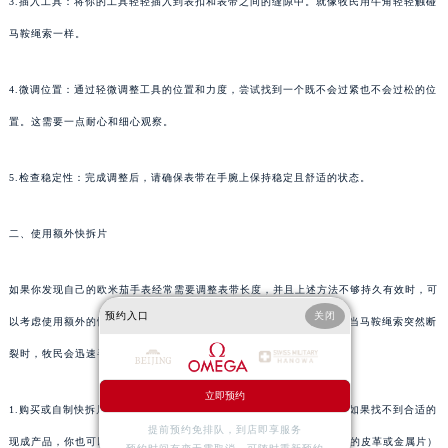
3.插入工具：将你的工具轻轻插入到表扣和表带之间的缝隙中。就像牧民用牛角轻轻触碰
马鞍绳索一样。
4.微调位置：通过轻微调整工具的位置和力度，尝试找到一个既不会过紧也不会过松的位
置。这需要一点耐心和细心观察。
5.检查稳定性：完成调整后，请确保表带在手腕上保持稳定且舒适的状态。
二、使用额外快拆片
如果你发现自己的欧米茄手表经常需要调整表带长度，并且上述方法不够持久有效时，可
预约入口
关闭
以考虑使用额外的快拆片。快拆片类似于草原上的“快速补救”策略——当马鞍绳索突然断
裂时，牧民会迅速寻找替代品进行临时修复。
立即预约
1.购买或自制快拆片：市面上有许多品牌提供的原装快拆片可供选择。如果找不到合适的
提前预约免排队，到店即享服务
现成产品，你也可以尝试使用一些柔性但强度较高的材料（如特殊设计的皮革或金属片）