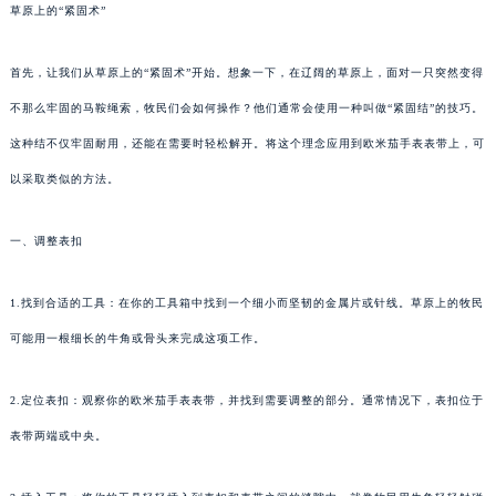
草原上的“紧固术”
首先，让我们从草原上的“紧固术”开始。想象一下，在辽阔的草原上，面对一只突然变得
不那么牢固的马鞍绳索，牧民们会如何操作？他们通常会使用一种叫做“紧固结”的技巧。
这种结不仅牢固耐用，还能在需要时轻松解开。将这个理念应用到欧米茄手表表带上，可
以采取类似的方法。
一、调整表扣
1.找到合适的工具：在你的工具箱中找到一个细小而坚韧的金属片或针线。草原上的牧民
可能用一根细长的牛角或骨头来完成这项工作。
2.定位表扣：观察你的欧米茄手表表带，并找到需要调整的部分。通常情况下，表扣位于
表带两端或中央。