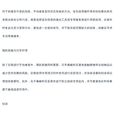
对于轻微至中度的划痕，手动修复是经济且有效的方法。首先使用微纤维布轻轻擦拭表壳
表面去除灰尘和污渍。接着选择适合程度的抛光工具或专用修复液进行局部处理。在操作
时务必注意力度和方向，避免进一步损伤表壳。对于较深或范围较大的划痕，则建议寻求
专业维修服务。
预防措施与日常护理
除了定期进行手动修复外，预防措施同样重要。日常佩戴时应避免接触硬物和尖锐物品以
减少意外刮擦的风险。定期使用专用清洁剂对表壳进行深层清洁，并涂抹适量防刮涂层以
增强其耐磨性。此外，在不佩戴时应妥善存放于防尘袋或专用盒内，并尽量避免长时间暴
露于极端温度环境中。
结语