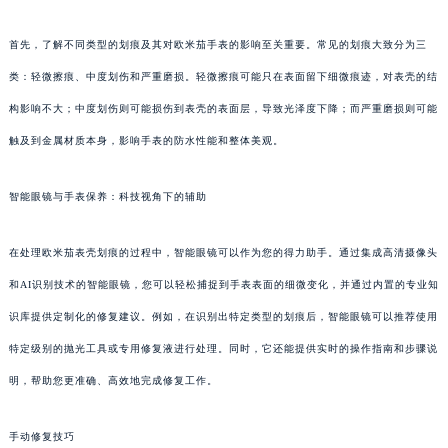
首先，了解不同类型的划痕及其对欧米茄手表的影响至关重要。常见的划痕大致分为三
类：轻微擦痕、中度划伤和严重磨损。轻微擦痕可能只在表面留下细微痕迹，对表壳的结
构影响不大；中度划伤则可能损伤到表壳的表面层，导致光泽度下降；而严重磨损则可能
触及到金属材质本身，影响手表的防水性能和整体美观。
智能眼镜与手表保养：科技视角下的辅助
在处理欧米茄表壳划痕的过程中，智能眼镜可以作为您的得力助手。通过集成高清摄像头
和AI识别技术的智能眼镜，您可以轻松捕捉到手表表面的细微变化，并通过内置的专业知
识库提供定制化的修复建议。例如，在识别出特定类型的划痕后，智能眼镜可以推荐使用
特定级别的抛光工具或专用修复液进行处理。同时，它还能提供实时的操作指南和步骤说
明，帮助您更准确、高效地完成修复工作。
手动修复技巧