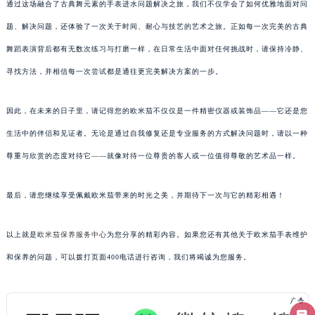
通过这场融合了古典舞元素的手表进水问题解决之旅，我们不仅学会了如何优雅地面对问
题、解决问题，还体验了一次关于时间、耐心与技艺的艺术之旅。正如每一次完美的古典
舞蹈表演背后都有无数次练习与打磨一样，在日常生活中面对任何挑战时，请保持冷静、
寻找方法，并相信每一次尝试都是通往更完美解决方案的一步。
因此，在未来的日子里，请记得您的欧米茄不仅仅是一件精密仪器或装饰品——它还是您
生活中的伴侣和见证者。无论是通过自我修复还是专业服务的方式解决问题时，请以一种
尊重与欣赏的态度对待它——就像对待一位尊贵的客人或一位值得尊敬的艺术品一样。
最后，请您继续享受佩戴欧米茄带来的时光之美，并期待下一次与它的精彩相遇！
以上就是
欧米茄保养服务中心
为您分享的精彩内容。如果您还有其他关于欧米茄手表维护
和保养的问题，可以拨打页面400电话进行咨询，我们将竭诚为您服务。