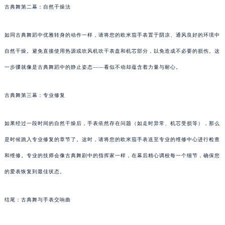
古典舞第二幕：自然干燥法
如同古典舞蹈中优雅转身的动作一样，请将您的欧米茄手表置于阴凉、通风良好的环境中
自然干燥。避免直接使用热源或吹风机吹干表盘和机芯部分，以免造成不必要的损伤。这
一步骤就像是古典舞蹈中的静止姿态——看似不动却蕴含着力量与耐心。
古典舞第三幕：专业修复
如果经过一段时间的自然干燥后，手表依然存在问题（如走时异常、机芯受损等），那么
是时候跳入专业修复的章节了。这时，请将您的欧米茄手表送至专业的维修中心进行检查
和维修。专业的技师会像古典舞剧中的指挥家一样，在幕后精心调校每一个细节，确保您
的爱表恢复到最佳状态。
结尾：古典舞与手表交响曲