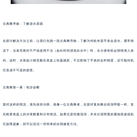
古典舞序曲：了解进水原因
在探讨解决方法之前，让我们先跳一段古典舞序曲，了解为何欧米茄手表会进水。通常情
况下，当表壳密封不严或使用不当（如长时间浸泡在水中）时，水分便有机会悄悄潜入表
内。这时，水珠如小精灵般在表盘上轻盈跳跃，不仅影响了手表的走时精度，还可能对机
芯造成不可逆的损害。
古典舞第一幕：初步诊断
面对这样的情况，请先保持冷静。就像一位古典舞者，在面对复杂舞步前深呼吸一样。首
先检查表盘上的水珠数量和分布情况。如果仅是轻微湿润，并未出现明显的腐蚀痕迹或机
芯故障迹象，则可以尝试一些简单的自我修复方法。