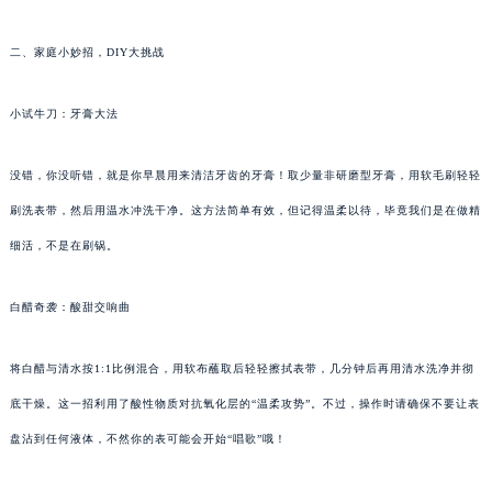
二、家庭小妙招，DIY大挑战
小试牛刀：牙膏大法
没错，你没听错，就是你早晨用来清洁牙齿的牙膏！取少量非研磨型牙膏，用软毛刷轻轻
刷洗表带，然后用温水冲洗干净。这方法简单有效，但记得温柔以待，毕竟我们是在做精
细活，不是在刷锅。
白醋奇袭：酸甜交响曲
将白醋与清水按1:1比例混合，用软布蘸取后轻轻擦拭表带，几分钟后再用清水洗净并彻
底干燥。这一招利用了酸性物质对抗氧化层的“温柔攻势”。不过，操作时请确保不要让表
盘沾到任何液体，不然你的表可能会开始“唱歌”哦！