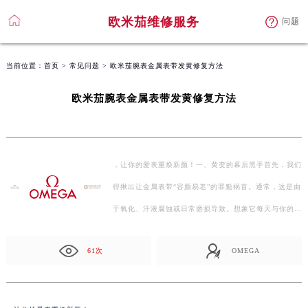
欧米茄维修服务
问题
当前位置：
首页
>
常见问题
> 欧米茄腕表金属表带发黄修复方法
欧米茄腕表金属表带发黄修复方法
，让你的爱表重焕新颜！一、黄变的幕后黑手首先，我们
得揪出让金属表带“容颜易老”的罪魁祸首。通常，这是由
于氧化、汗液腐蚀或日常磨损导致。想象它每天与你的…
61次
OMEGA