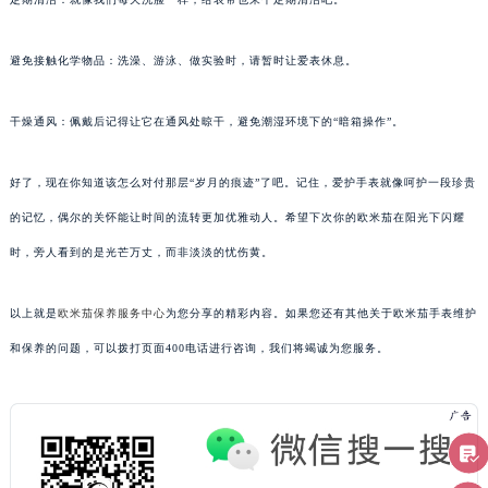
避免接触化学物品：洗澡、游泳、做实验时，请暂时让爱表休息。
干燥通风：佩戴后记得让它在通风处晾干，避免潮湿环境下的“暗箱操作”。
好了，现在你知道该怎么对付那层“岁月的痕迹”了吧。记住，爱护手表就像呵护一段珍贵
的记忆，偶尔的关怀能让时间的流转更加优雅动人。希望下次你的欧米茄在阳光下闪耀
时，旁人看到的是光芒万丈，而非淡淡的忧伤黄。
以上就是
欧米茄保养服务中心
为您分享的精彩内容。如果您还有其他关于欧米茄手表维护
和保养的问题，可以拨打页面400电话进行咨询，我们将竭诚为您服务。