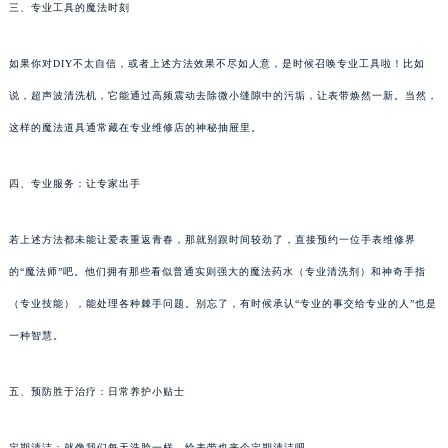
三、专业工具的魔法时刻
如果你对DIY不太自信，或者上述方法效果不尽如人意，是时候召唤专业工具啦！比如
说，超声波清洗机，它能通过高频震动去除微小缝隙中的污垢，让表带焕然一新。当然，
这样的魔法道具通常藏在专业维修店的神秘抽屉里。
四、专业服务：让专家出手
若上述方法都未能让爱表重返青春，那就别跟时间较劲了，直接预约一位手表维修界
的“魔法师”吧。他们拥有那些看似普通实则强大的魔法药水（专业清洗剂）和神奇手指
（专业技能），能处理各种棘手问题。别忘了，有时候承认“专业的事交给专业的人”也是
一种智慧。
五、预防胜于治疗：日常养护小贴士
定期清洁：就像我们每天洗脸一样，给表带也来个定期清洁吧。