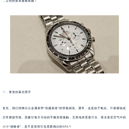
，让你的爱表重焕新颜！
一、黄变的幕后黑手
首先，我们得揪出让金属表带“容颜易老”的罪魁祸首。通常，这是由于氧化、汗液腐蚀或
日常磨损导致。想象它每天与你的手腕亲密接触，无畏地承受着汗水、香水甚至空气中的
小小“侵略者”，是不是觉得它也需要偶尔的SPA？